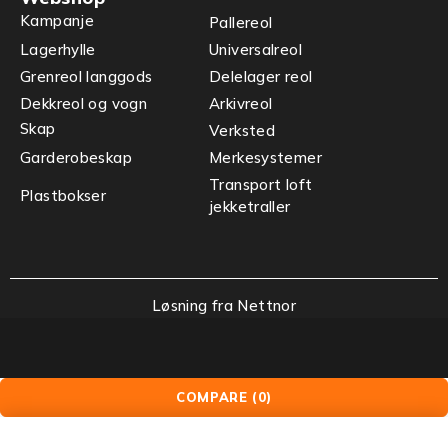
Kampanje
Pallereol
Lagerhylle
Universalreol
Grenreol langgods
Delelager reol
Dekkreol og vogn
Arkivreol
Skap
Verksted
Garderobeskap
Merkesystemer
Transport loft
Plastbokser
jekketraller
Løsning fra Nettnor
COMPARE
(0)