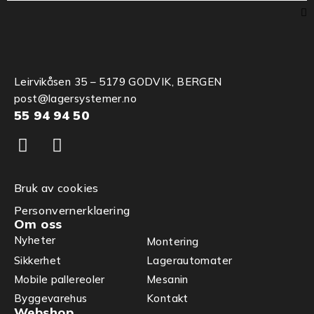
Leirvikåsen 35 – 5179 GODVIK, BERGEN
post@lagersystemer.no
55 94 94 50
Bruk av cookies
Personvernerklaering
Om oss
Nyheter
Montering
Sikkerhet
Lagerautomater
Mobile pallereoler
Mesanin
Byggevarehus
Kontakt
Webshop