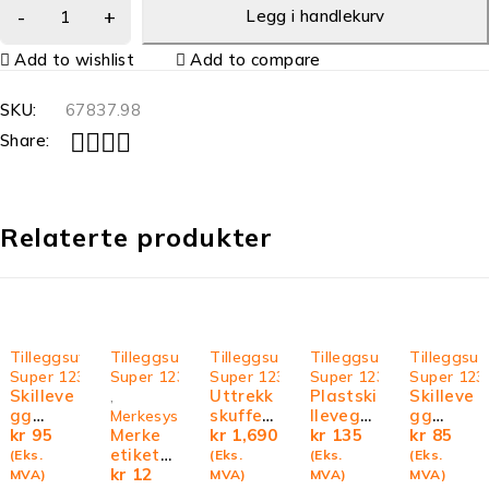
Legg i handlekurv
Add to wishlist
Add to compare
SKU:
67837.98
Share:
Relaterte produkter
Tilleggsutstyr
Tilleggsutstyr
Tilleggsutstyr
Tilleggsutstyr
Tilleggsut
Super 123
Super 123
Super 123
Super 123
Super 123
Skilleve
Uttrekk
Plastski
Skilleve
,
gg
skuffe
llevegg
gg
Merkesystemer
500x10
kr
95
Merke
900x50
kr
1,690
400 x
kr
135
400x10
kr
85
0mm
etikette
0x66m
200
0mm
(Eks.
(Eks.
(Eks.
(Eks.
r for
kr
12
m
MVA)
MVA)
MVA)
MVA)