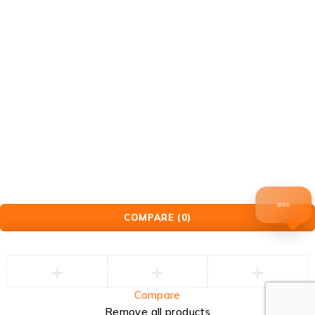
Garderobeskap
Merkesystemer
Plastbokser
Transport loft
jekketraller
Løsning fra Nettnor
COMPARE
(0)
Compare
Remove all products