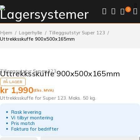
0
Hjem
/
Lagerhylle
/
Tilleggsutstyr Super 123
/
Uttrekksskuffe 900x500x165mm
Tilleggsutstyr Super 123
Uttrekksskuffe 900x500x165mm
PÅ LAGER
kr
1,990
(Eks. MVA)
Uttrekksskuffe for Super 123. Maks. 50 kg.
Rask levering
Vi tilbyr montering
Pris match
Faktura for bedrifter