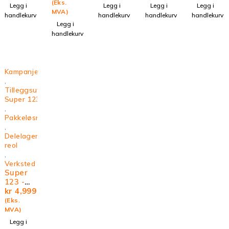
Super1
(Eks.
Legg i
Legg i
Legg i
Legg i
23
MVA)
handlekurv
handlekurv
handlekurv
handlekurv
Legg i
handlekurv
Kampanje
,
Tilleggsutstyr
Super 123
,
Pakkeløsninger
,
Delelager
reol
,
Verksted
Super
123 -
Modulb
kr
4,999
ox A
(Eks.
MVA)
Legg i