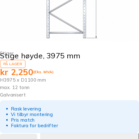
Stiger
Stige høyde, 3975 mm
PÅ LAGER
kr
2,250
(Eks. MVA)
H3975 x D1100 mm
max. 12 tonn
Galvanisert
Rask levering
Vi tilbyr montering
Pris match
Faktura for bedrifter