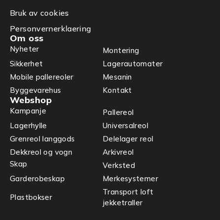
Bruk av cookies
Personvernerklaering
Om oss
Nyheter
Montering
Sikkerhet
Lagerautomater
Mobile pallereoler
Mesanin
Byggevarehus
Kontakt
Webshop
Kampanje
Pallereol
Lagerhylle
Universalreol
Grenreol langgods
Delelager reol
Dekkreol og vogn
Arkivreol
Skap
Verksted
Garderobeskap
Merkesystemer
Transport loft
Plastbokser
jekketraller