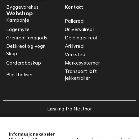
Byggevarehus
Kontakt
Webshop
Kampanje
Pallereol
Lagerhylle
Universalreol
Grenreol langgods
Delelager reol
Dekkreol og vogn
Arkivreol
Skap
Verksted
Garderobeskap
Merkesystemer
Transport loft
Plastbokser
jekketraller
Løsning fra Nettnor
Informasjonskapsler