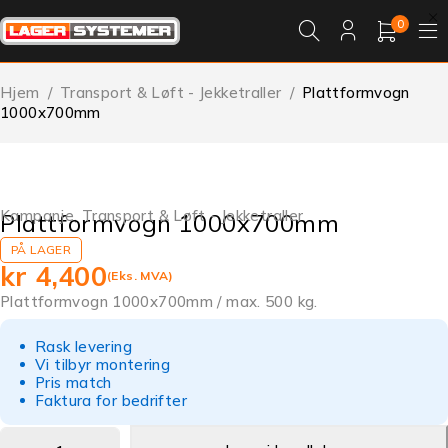
0
Hjem
/
Transport & Løft - Jekketraller
/
Plattformvogn
1000x700mm
Kampanje
,
Transport & Løft - Jekketraller
Plattformvogn 1000x700mm
PÅ LAGER
kr
4,400
(Eks. MVA)
Plattformvogn 1000x700mm / max. 500 kg.
Rask levering
Vi tilbyr montering
Pris match
Faktura for bedrifter