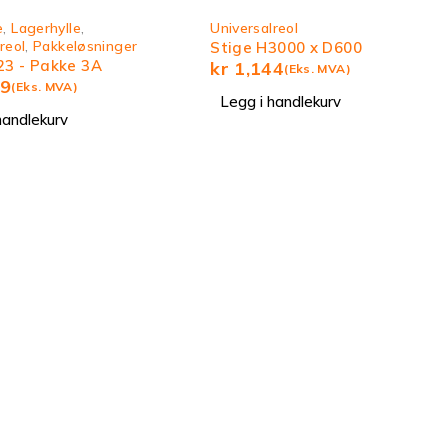
e
,
Lagerhylle
,
Universalreol
reol
,
Pakkeløsninger
Stige H3000 x D600
23 - Pakke 3A
kr
1,144
(Eks. MVA)
99
(Eks. MVA)
Legg i handlekurv
handlekurv