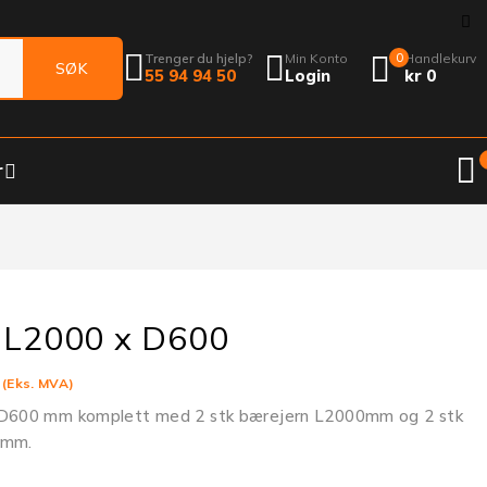
Trenger du hjelp?
Min Konto
0
Handlekurv
55 94 94 50
Login
kr
0
r
n L2000 x D600
7
(Eks. MVA)
 D600 mm komplett med 2 stk bærejern L2000mm og 2 stk
8mm.