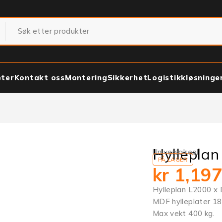
eter
Kontakt oss
Montering
Sikkerhet
Logistikkløsninge
Hyllepla
Universalreol
PÅ LAGER
kr
1,19
Hylleplan L2000 x
MDF hylleplater 1
Max vekt 400 kg.