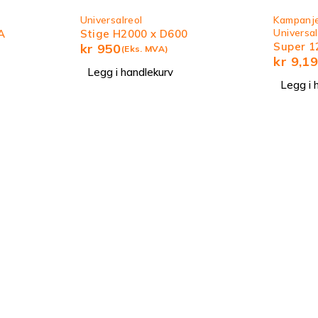
Universalreol
Kampanj
Universal
A
Stige H2000 x D600
Super 1
kr
950
(Eks. MVA)
kr
9,1
Legg i handlekurv
Legg i 