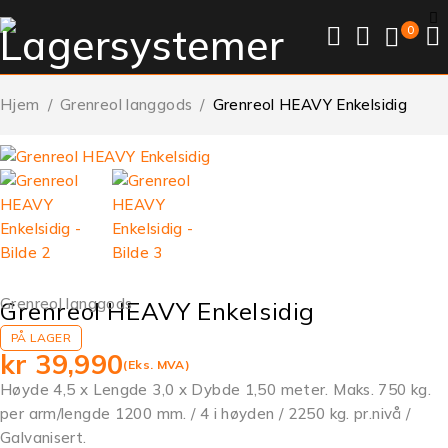
0
Hjem
/
Grenreol langgods
/
Grenreol HEAVY Enkelsidig
Grenreol langgods
Grenreol HEAVY Enkelsidig
PÅ LAGER
kr
39,990
(Eks. MVA)
Høyde 4,5 x Lengde 3,0 x Dybde 1,50 meter. Maks. 750 kg.
per arm/lengde 1200 mm. / 4 i høyden / 2250 kg. pr.nivå /
Galvanisert.