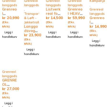
Grenreol
Grenreol
Grenreol
Grenreol
Kampanje
langgods
langgods
langgods
langgods
,
Grenreo
Listverk
Grenreo
,
Grenreol
l
reol for
l HEAVY
Transport
langgods
Dobbels
kr
20,990
ståend
kr
14,500
Dobbels
kr
59,990
Grenreo
& Løft -
idig
e
idig
l
Jekketraller
(Eks.
(Eks.
(Eks.
Langgo
produkt
Enkelsi
kr
14,990
MVA)
MVA)
MVA)
dsvogn
er
dig
(Eks.
Legg i
Legg i
Legg i
3500 kg
kr
23,900
MVA)
handlekurv
handlekurv
handlekurv
(Eks.
Legg i
MVA)
handlekurv
Legg i
handlekurv
Grenreol
langgods
GRENRE
OL
ENKELSI
kr
27,000
DIG
(Eks.
MEDIUM
MVA)
Legg i