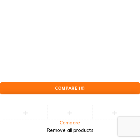
Plastbokser
Transport loft
jekketraller
Løsning fra Nettnor
COMPARE
(0)
Compare
Remove all products