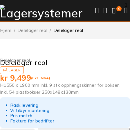
0
Hjem
/
Delelager reol
/
Delelager reol
Delelager reol
Delelager reol
PÅ LAGER
kr
9,499
(Eks. MVA)
H1550 x L900 mm inkl. 9 stk opphengsskinner for bokser.
Inkl. 54 plastbokser 250x148x130mm
Rask levering
Vi tilbyr montering
Pris match
Faktura for bedrifter