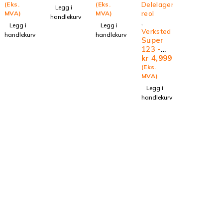
reol
reol
Delelager
(Eks.
(Eks.
Legg i
reol
MVA)
MVA)
handlekurv
,
Legg i
Legg i
Verksted
handlekurv
handlekurv
Super
123 -
Modulb
kr
4,999
ox A
(Eks.
MVA)
Legg i
handlekurv
Leirvikåsen 35 – 5179 GODVIK, BERGEN