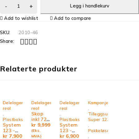
Legg i handlekurv
Add to wishlist
Add to compare
SKU:
2010-46
Share:
Relaterte produkter
Delelager
Delelager
Delelager
Kampanje
reol
reol
reol
,
Skap
,
,
Tilleggsutstyr
inkl 72
Plastbokser
Plastbokser
Super 123
System
bokser
kr
9,999
System
,
123 -
123 -
Pakkeløsninger
(Eks.
Box C
kr
7,900
Box B
kr
6,900
,
MVA)