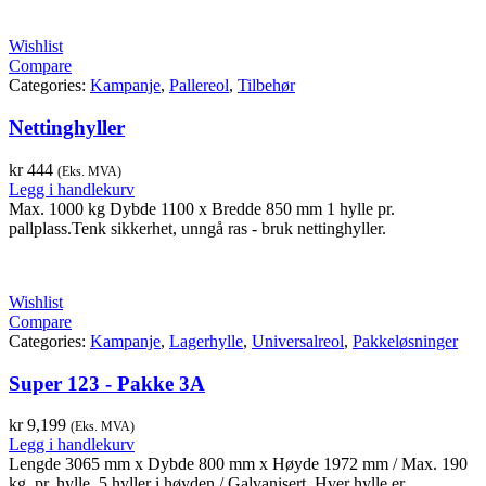
Wishlist
Compare
Categories:
Kampanje
,
Pallereol
,
Tilbehør
Nettinghyller
kr
444
(Eks. MVA)
Legg i handlekurv
Max. 1000 kg Dybde 1100 x Bredde 850 mm 1 hylle pr.
pallplass.Tenk sikkerhet, unngå ras - bruk nettinghyller.
Wishlist
Compare
Categories:
Kampanje
,
Lagerhylle
,
Universalreol
,
Pakkeløsninger
Super 123 - Pakke 3A
kr
9,199
(Eks. MVA)
Legg i handlekurv
Lengde 3065 mm x Dybde 800 mm x Høyde 1972 mm / Max. 190
kg. pr. hylle. 5 hyller i høyden / Galvanisert. Hver hylle er