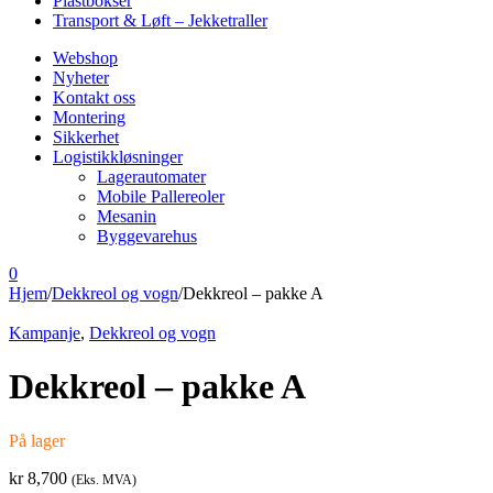
Plastbokser
Transport & Løft – Jekketraller
Webshop
Nyheter
Kontakt oss
Montering
Sikkerhet
Logistikkløsninger
Lagerautomater
Mobile Pallereoler
Mesanin
Byggevarehus
0
Hjem
/
Dekkreol og vogn
/
Dekkreol – pakke A
Kampanje
,
Dekkreol og vogn
Dekkreol – pakke A
På lager
kr
8,700
(Eks. MVA)