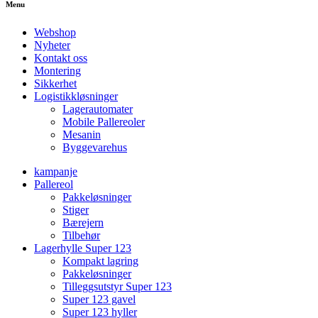
Menu
Webshop
Nyheter
Kontakt oss
Montering
Sikkerhet
Logistikkløsninger
Lagerautomater
Mobile Pallereoler
Mesanin
Byggevarehus
kampanje
Pallereol
Pakkeløsninger
Stiger
Bærejern
Tilbehør
Lagerhylle Super 123
Kompakt lagring
Pakkeløsninger
Tilleggsutstyr Super 123
Super 123 gavel
Super 123 hyller